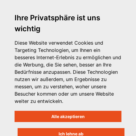
Ihre Privatsphäre ist uns
wichtig
Diese Website verwendet Cookies und
Targeting Technologien, um Ihnen ein
besseres Internet-Erlebnis zu ermöglichen und
die Werbung, die Sie sehen, besser an Ihre
Michaelkirchstr. 17/18
Bedürfnisse anzupassen. Diese Technologien
10179 Berlin
nutzen wir außerdem, um Ergebnisse zu
Telefon: 030 – 58 58 17 16 01
messen, um zu verstehen, woher unsere
E-Mail: info@vpk.de
Besucher kommen oder um unsere Website
Mehr Informationen: www.vpk.de
weiter zu entwickeln.
Hilfe
Alle akzeptieren
Support für Träger
Kontakt
Impressum
Ich lehne ab