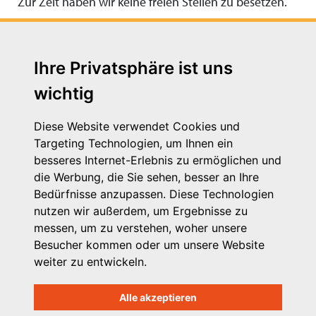
Zur Zeit haben wir keine freien Stellen zu besetzen.
Ihre Privatsphäre ist uns
wichtig
Diese Website verwendet Cookies und
Targeting Technologien, um Ihnen ein
besseres Internet-Erlebnis zu ermöglichen und
die Werbung, die Sie sehen, besser an Ihre
Michaelkirchstr. 17/18
Bedürfnisse anzupassen. Diese Technologien
10179 Berlin
nutzen wir außerdem, um Ergebnisse zu
Telefon: 030 – 58 58 17 16 01
messen, um zu verstehen, woher unsere
E-Mail: info@vpk.de
Besucher kommen oder um unsere Website
Mehr Informationen: www.vpk.de
weiter zu entwickeln.
Hilfe
Alle akzeptieren
Support für Träger