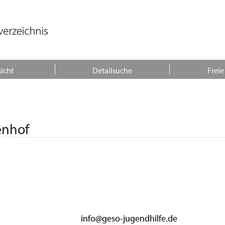
icht
Detailsuche
Freie
enhof
info@geso-jugendhilfe.de