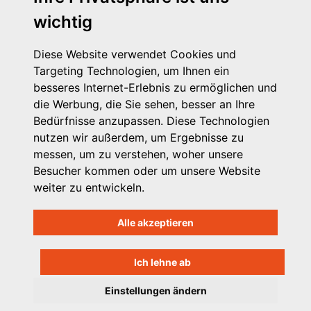
wichtig
Diese Website verwendet Cookies und
Targeting Technologien, um Ihnen ein
besseres Internet-Erlebnis zu ermöglichen und
die Werbung, die Sie sehen, besser an Ihre
Michaelkirchstr. 17/18
Bedürfnisse anzupassen. Diese Technologien
10179 Berlin
nutzen wir außerdem, um Ergebnisse zu
Telefon: 030 – 58 58 17 16 01
messen, um zu verstehen, woher unsere
E-Mail: info@vpk.de
Besucher kommen oder um unsere Website
Mehr Informationen: www.vpk.de
weiter zu entwickeln.
Hilfe
Alle akzeptieren
Support für Träger
Kontakt
Impressum
Ich lehne ab
Datenschutzhinweis
Einstellungen ändern