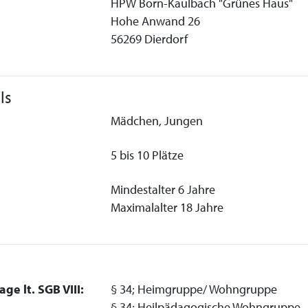
HPW Born-Kaulbach "Grünes Haus"
Hohe Anwand 26
56269 Dierdorf
ls
Mädchen, Jungen
5 bis 10 Plätze
Mindestalter 6 Jahre
Maximalalter 18 Jahre
ge lt. SGB VIII:
§ 34; Heimgruppe/ Wohngruppe
§ 34; Heilpädagogische Wohngruppe