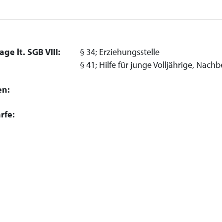
ge lt. SGB VIII:
§ 34; Erziehungsstelle
§ 41; Hilfe für junge Volljährige, Nac
en:
rfe: