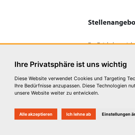
Stellenangebo
Zur Zeit haben wir ke
Ihre Privatsphäre ist uns wichtig
Diese Website verwendet Cookies und Targeting Tech
Ihre Bedürfnisse anzupassen. Diese Technologien n
Michaelkirchstr. 17/18
unsere Website weiter zu entwickeln.
10179 Berlin
Telefon: 030 – 58 58 17 16 01
E-Mail: info@vpk.de
Alle akzeptieren
Ich lehne ab
Einstellungen 
Mehr Informationen: www.vp