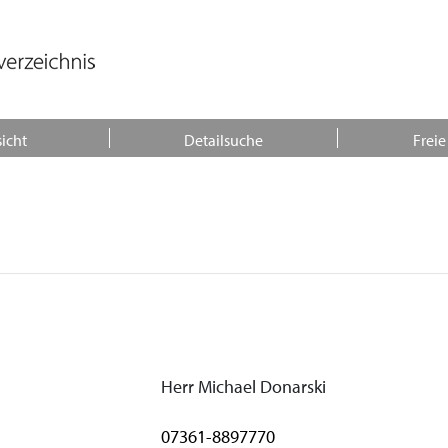
icht
Detailsuche
Freie
Herr Michael Donarski
07361-8897770