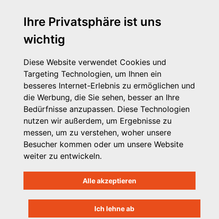
Ihre Privatsphäre ist uns
wichtig
Diese Website verwendet Cookies und
Targeting Technologien, um Ihnen ein
besseres Internet-Erlebnis zu ermöglichen und
die Werbung, die Sie sehen, besser an Ihre
Michaelkirchstr. 17/18
Bedürfnisse anzupassen. Diese Technologien
10179 Berlin
nutzen wir außerdem, um Ergebnisse zu
Telefon: 030 – 58 58 17 16 01
messen, um zu verstehen, woher unsere
E-Mail: info@vpk.de
Besucher kommen oder um unsere Website
Mehr Informationen: www.vpk.de
weiter zu entwickeln.
Hilfe
Alle akzeptieren
Support für Träger
Kontakt
Impressum
Ich lehne ab
Datenschutzhinweis