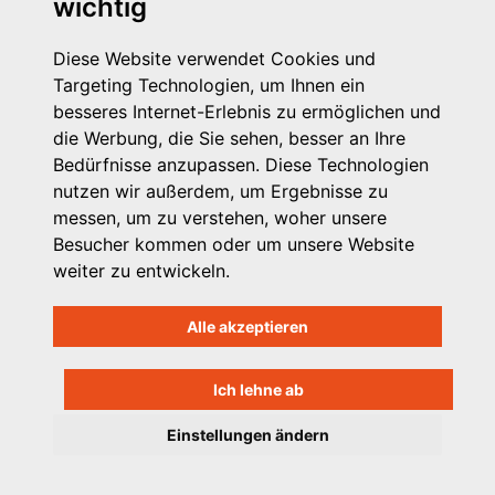
wichtig
Diese Website verwendet Cookies und
Targeting Technologien, um Ihnen ein
besseres Internet-Erlebnis zu ermöglichen und
die Werbung, die Sie sehen, besser an Ihre
Michaelkirchstr. 17/18
Bedürfnisse anzupassen. Diese Technologien
10179 Berlin
nutzen wir außerdem, um Ergebnisse zu
Telefon: 030 – 58 58 17 16 01
messen, um zu verstehen, woher unsere
E-Mail: info@vpk.de
Besucher kommen oder um unsere Website
Mehr Informationen: www.vpk.de
weiter zu entwickeln.
Hilfe
Alle akzeptieren
Support für Träger
Kontakt
Impressum
Ich lehne ab
Datenschutzhinweis
Einstellungen ändern