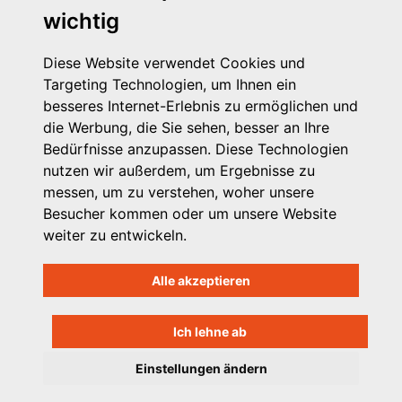
wichtig
Diese Website verwendet Cookies und
Targeting Technologien, um Ihnen ein
besseres Internet-Erlebnis zu ermöglichen und
die Werbung, die Sie sehen, besser an Ihre
Michaelkirchstr. 17/18
Bedürfnisse anzupassen. Diese Technologien
10179 Berlin
nutzen wir außerdem, um Ergebnisse zu
Telefon: 030 – 58 58 17 16 01
messen, um zu verstehen, woher unsere
E-Mail: info@vpk.de
Besucher kommen oder um unsere Website
Mehr Informationen: www.vpk.de
weiter zu entwickeln.
Hilfe
Alle akzeptieren
Support für Träger
Kontakt
Impressum
Ich lehne ab
Datenschutzhinweis
Einstellungen ändern