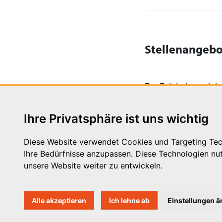
Stellenangebo
Zur Zeit haben wir ke
Ihre Privatsphäre ist uns wichtig
Diese Website verwendet Cookies und Targeting Tech
Ihre Bedürfnisse anzupassen. Diese Technologien n
Michaelkirchstr. 17/18
unsere Website weiter zu entwickeln.
10179 Berlin
Telefon: 030 – 58 58 17 16 01
E-Mail: info@vpk.de
Alle akzeptieren
Ich lehne ab
Einstellungen 
Mehr Informationen: www.vp