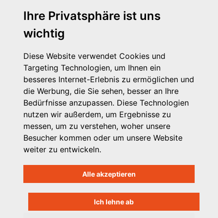
Ihre Privatsphäre ist uns
wichtig
Diese Website verwendet Cookies und
Targeting Technologien, um Ihnen ein
besseres Internet-Erlebnis zu ermöglichen und
die Werbung, die Sie sehen, besser an Ihre
Michaelkirchstr. 17/18
Bedürfnisse anzupassen. Diese Technologien
10179 Berlin
nutzen wir außerdem, um Ergebnisse zu
Telefon: 030 – 58 58 17 16 01
messen, um zu verstehen, woher unsere
E-Mail: info@vpk.de
Besucher kommen oder um unsere Website
Mehr Informationen: www.vpk.de
weiter zu entwickeln.
Hilfe
Alle akzeptieren
Support für Träger
Kontakt
Impressum
Ich lehne ab
Datenschutzhinweis