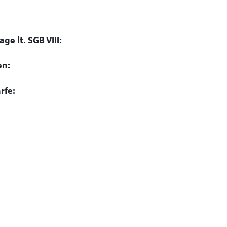
ge lt. SGB VIII:
en:
rfe: