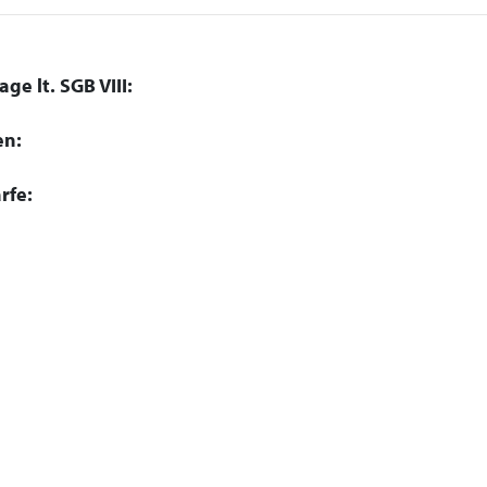
ge lt. SGB VIII:
en:
rfe: