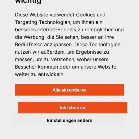
wichtig
Diese Website verwendet Cookies und
Targeting Technologien, um Ihnen ein
besseres Internet-Erlebnis zu ermöglichen und
die Werbung, die Sie sehen, besser an Ihre
Michaelkirchstr. 17/18
Bedürfnisse anzupassen. Diese Technologien
10179 Berlin
nutzen wir außerdem, um Ergebnisse zu
Telefon: 030 – 58 58 17 16 01
messen, um zu verstehen, woher unsere
E-Mail: info@vpk.de
Besucher kommen oder um unsere Website
Mehr Informationen: www.vpk.de
weiter zu entwickeln.
Hilfe
Alle akzeptieren
Support für Träger
Kontakt
Impressum
Ich lehne ab
Datenschutzhinweis
Einstellungen ändern