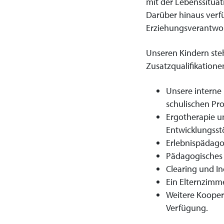
mit der Lebenssituat
Darüber hinaus verf
Erziehungsverantwor
Unseren Kindern ste
Zusatzqualifikatione
Unsere interne
schulischen Pr
Ergotherapie u
Entwicklungss
Erlebnispädago
Pädagogisches
Clearing und I
Ein Elternzimme
Weitere Kooper
Verfügung.