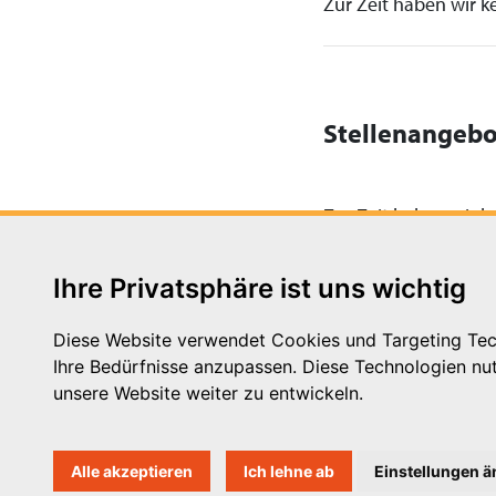
Zur Zeit haben wir ke
Stellenangebo
Zur Zeit haben wir ke
Ihre Privatsphäre ist uns wichtig
Diese Website verwendet Cookies und Targeting Tech
Ihre Bedürfnisse anzupassen. Diese Technologien n
Michaelkirchstr. 17/18
unsere Website weiter zu entwickeln.
10179 Berlin
Telefon: 030 – 58 58 17 16 01
E-Mail: info@vpk.de
Alle akzeptieren
Ich lehne ab
Einstellungen 
Mehr Informationen: www.vp