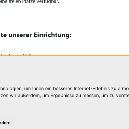
ine freien Plätze verfügbar.
te unserer Einrichtung:
ine freien Stellen zu besetzen.
nologien, um Ihnen ein besseres Internet-Erlebnis zu ermö
utzen wir außerdem, um Ergebnisse zu messen, um zu ver
ändern
k.de