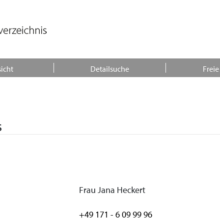
icht
Detailsuche
Freie
s
Frau Jana Heckert
+49 171 - 6 09 99 96