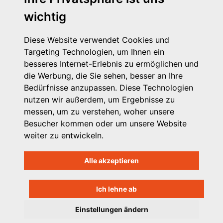
wichtig
Diese Website verwendet Cookies und
Targeting Technologien, um Ihnen ein
besseres Internet-Erlebnis zu ermöglichen und
die Werbung, die Sie sehen, besser an Ihre
Michaelkirchstr. 17/18
Bedürfnisse anzupassen. Diese Technologien
10179 Berlin
nutzen wir außerdem, um Ergebnisse zu
Telefon: 030 – 58 58 17 16 01
messen, um zu verstehen, woher unsere
E-Mail: info@vpk.de
Besucher kommen oder um unsere Website
Mehr Informationen: www.vpk.de
weiter zu entwickeln.
Hilfe
Alle akzeptieren
Support für Träger
Kontakt
Impressum
Ich lehne ab
Datenschutzhinweis
Einstellungen ändern