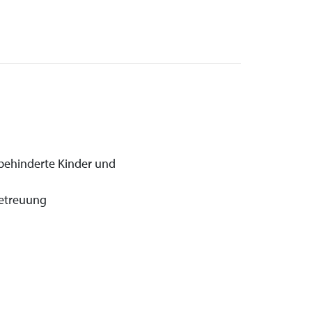
h behinderte Kinder und
hbetreuung