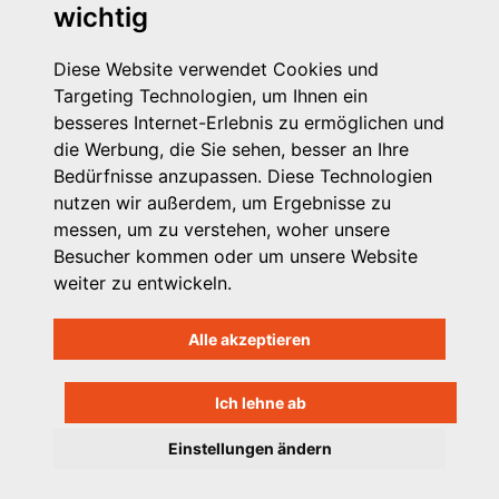
wichtig
Diese Website verwendet Cookies und
Targeting Technologien, um Ihnen ein
besseres Internet-Erlebnis zu ermöglichen und
die Werbung, die Sie sehen, besser an Ihre
Michaelkirchstr. 17/18
Bedürfnisse anzupassen. Diese Technologien
10179 Berlin
nutzen wir außerdem, um Ergebnisse zu
Telefon: 030 – 58 58 17 16 01
messen, um zu verstehen, woher unsere
E-Mail: info@vpk.de
Besucher kommen oder um unsere Website
Mehr Informationen: www.vpk.de
weiter zu entwickeln.
Hilfe
Alle akzeptieren
Support für Träger
Kontakt
Impressum
Ich lehne ab
Datenschutzhinweis
Einstellungen ändern