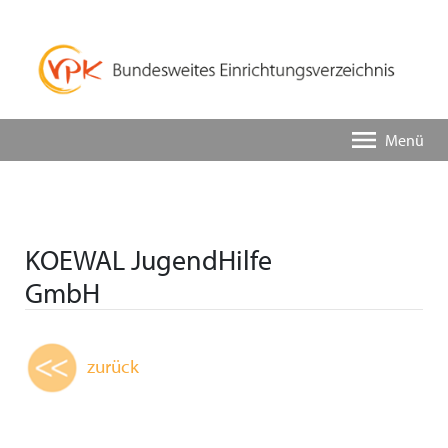
Menü
KOEWAL JugendHilfe
GmbH
zurück