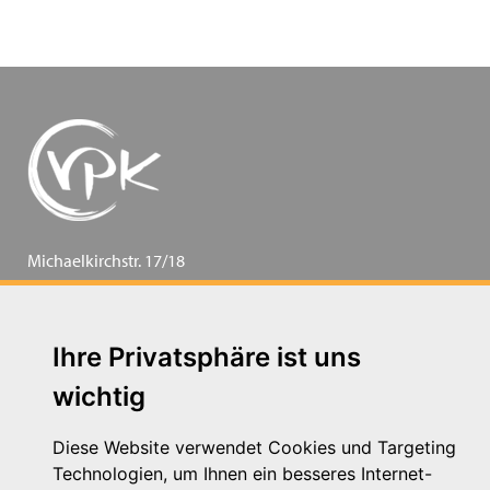
Michaelkirchstr. 17/18
10179 Berlin
Telefon: 030 – 58 58 17 16 01
E-Mail: info@vpk.de
Ihre Privatsphäre ist uns
Mehr Informationen: www.vpk.de
wichtig
Hilfe
Support für Träger
Diese Website verwendet Cookies und Targeting
Kontakt
Technologien, um Ihnen ein besseres Internet-
Impressum