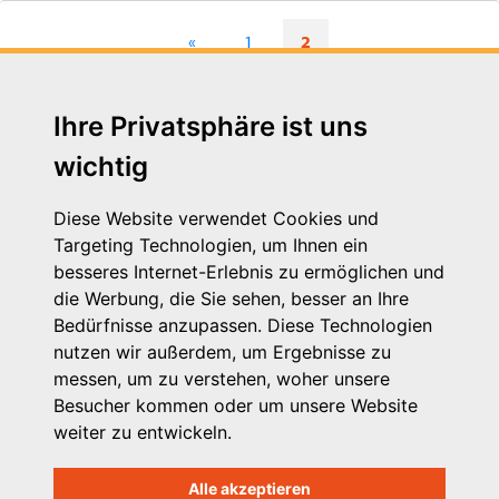
«
1
2
(current)
Ihre Privatsphäre ist uns
wichtig
Diese Website verwendet Cookies und
Targeting Technologien, um Ihnen ein
besseres Internet-Erlebnis zu ermöglichen und
die Werbung, die Sie sehen, besser an Ihre
Michaelkirchstr. 17/18
Bedürfnisse anzupassen. Diese Technologien
10179 Berlin
nutzen wir außerdem, um Ergebnisse zu
Telefon: 030 – 58 58 17 16 01
messen, um zu verstehen, woher unsere
E-Mail: info@vpk.de
Besucher kommen oder um unsere Website
Mehr Informationen: www.vpk.de
weiter zu entwickeln.
Hilfe
Alle akzeptieren
Support für Träger